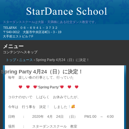
スターダンススクールは大阪・天満橋にある社交ダンス教室です。
TEL&FAX ０６－６９４１－３７３２
〒540-0012 大阪市中央区谷町1－3－19
大手前エストビル７F
メニュー
コンテンツへスキップ
トップ
›
ニュース
›
Spring Party 4月24（日）に決定！
Spring Party 4月24（日）に決定！
毎年 楽しい春の行事として、行っていた
”
Spring Party
”
コロナのせいで しばらく お休みでしたが、
今年は 行う事を 決定
しました
日時 ： 2020年 4月 24日 （日） PM1:00 ～ 4:00
場所 ： スターダンススクール 教室