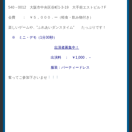
540－0012 大阪市中央区谷町1-3-19 大手前エストビル７F
会費 ： ￥５，０００．ー（軽食・飲み物付き）
楽しいゲームや、”ふれあいダンスタイム” たっぷりです！
※ ミニ・デモ（1分30秒）
出演者募集中！
出演料 ： ￥1,000．－
服装：パーティードレス
奮ってご参加下さいませ