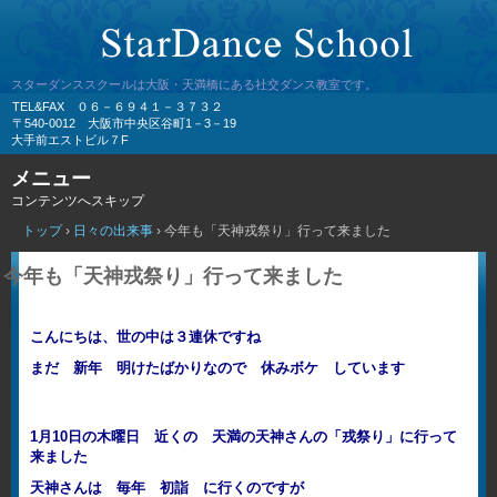
スターダンススクールは大阪・天満橋にある社交ダンス教室です。
TEL&FAX ０６－６９４１－３７３２
〒540-0012 大阪市中央区谷町1－3－19
大手前エストビル７F
メニュー
コンテンツへスキップ
トップ
›
日々の出来事
›
今年も「天神戎祭り」行って来ました
今年も「天神戎祭り」行って来ました
こんにちは、世の中は３連休ですね
まだ 新年 明けたばかりなので 休みボケ しています
1月10日の木曜日 近くの 天満の天神さんの「戎祭り」に行って
来ました
天神さんは 毎年 初詣 に行くのですが