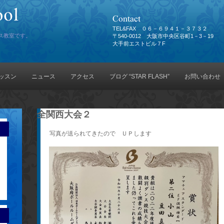
TEL&FAX ０６－６９４１－３７３２
ス教室です。
〒540-0012 大阪市中央区谷町1－3－19
大手前エストビル７F
ッスン
ニュース
アクセス
ブログ “STAR FLASH”
お問い合わせ
全関西大会２
写真が送られてきたので ＵＰします