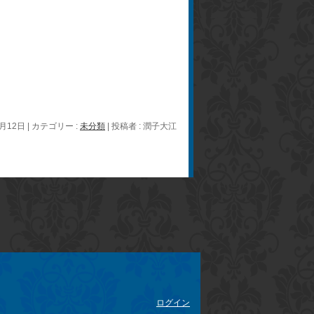
1月12日
|
カテゴリー :
未分類
|
投稿者 : 潤子大江
ログイン