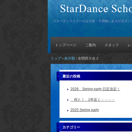
スターダンススクールは大阪・天満橋にある社交ダン
トップページ
ご案内
スタッフ
レ
トップ
›
未分類
›
全関西大会２
最近の投稿
2026 Spring party 日定決定！
何と！ 1年近く・・・・
2025 Spring party
カテゴリー