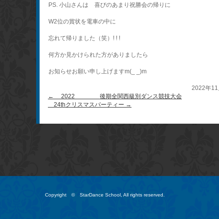
PS. 小山さんは 喜びのあまり祝勝会の帰りに
W2位の賞状を電車の中に
忘れて帰りました（笑）! ! !
何方か見かけられた方がありましたら
お知らせお願い申し上げますm(_ _)m
2022年1
←
2022 後期全関西級別ダンス競技大会
24thクリスマスパーティー
→
Copyright © StarDance School, All rights reserved.