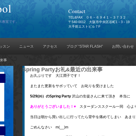
TEL&FAX ０６－６９４１－３７３２
ス教室です。
〒540-0012 大阪市中央区谷町1－3－19
大手前エストビル７F
ッスン
ニュース
アクセス
ブログ “STAR FLASH”
お問い合わせ
出来事
Spring Partyお礼&最近の出来事
お久ぶりです 大江潤子です！
またまた更新をサボッていて お叱りを受けました
5/29(㈰）のSpring Party
沢山の生徒さんに来て頂き 本当に
ありがとうございました！♥
スターダンススクール一同 心よ
当日は朝から買い出しに行ってたら背中を痛めてしまい あまり
ごめんなさい m(__)m