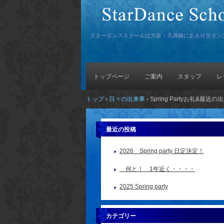
スターダンススクールは大阪・天満橋にある社交ダン
トップページ
ご案内
スタッフ
レ
トップ
›
日々の出来事
›
Spring Partyお礼&最近の
最近の投稿
2026 Spring party 日定決定！
何と！ 1年近く・・・・
2025 Spring party
カテゴリー