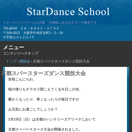
スターダンススクールは大阪・天満橋にある社交ダンス教室です。
TEL&FAX ０６－６９４１－３７３２
〒540-0012 大阪市中央区谷町1－3－19
大手前エストビル７F
メニュー
コンテンツへスキップ
トップ
›
競技会
›
京都スパースターズダンス競技大会
京都スパースターズダンス競技大会
皆様こんにちわ、
桜の便りもチラホラ聞こえてくる今日この頃、
暖かくなったり、寒くなったりの毎日ですが
お元気にお過ごしでしょうか？
3月19日（日）は京都のハンナリーズアリーナにおいて
京都スーパースターズ大会が開催されました。