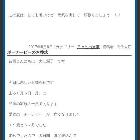
この夏は とても暑いけど 元気を出して 頑張りましょう ！！
2017年8月6日
|
カテゴリー :
日々の出来事
|
投稿者 : 潤子大江
ボーナ―ビーのお葬式
皆様こんにちは 大江潤子 です
今日は悲しいお知らせです
去る６月５日（月）に
私達の家族の一員であります
愛猫の ボーナビー が 亡くなりました
１９歳と６ヶ月でした
老齢でしたので ３日間 ほど寝込んで