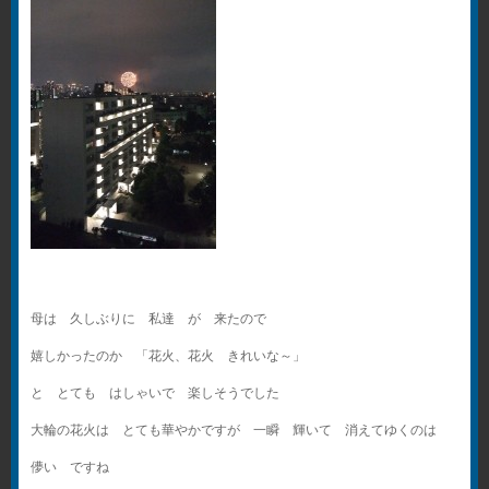
母は 久しぶりに 私達 が 来たので
嬉しかったのか 「花火、花火 きれいな～」
と とても はしゃいで 楽しそうでした
大輪の花火は とても華やかですが 一瞬 輝いて 消えてゆくのは
儚い ですね