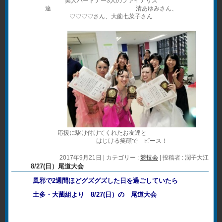
美人パートナー3人のファイナリス
達 清あゆみさん、
♡♡♡♡さん、大薗七菜子さん
応援に駆け付けてくれたお友達と
はじける笑顔で ピース！
2017年9月21日
|
カテゴリー :
競技会
|
投稿者 : 潤子大江
8/27(日）尾道大会
風邪で2週間ほどグズグズした日を過ごしていたら
土多・大薗組より 8/27(日）の 尾道大会