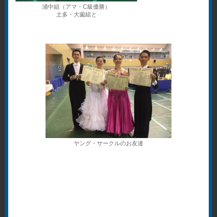
浦中組（アマ・C級優勝）
土多・大薗組と
ヤング・サークルのお友達