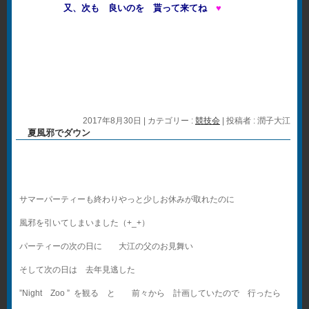
又、次も 良いのを 貰って来てね
♥
2017年8月30日
|
カテゴリー :
競技会
|
投稿者 : 潤子大江
夏風邪でダウン
サマーパーティーも終わりやっと少しお休みが取れたのに
風邪を引いてしまいました（+_+）
パーティーの次の日に 大江の父のお見舞い
そして次の日は 去年見逃した
”Night Zoo ” を観る と 前々から 計画していたので 行ったら