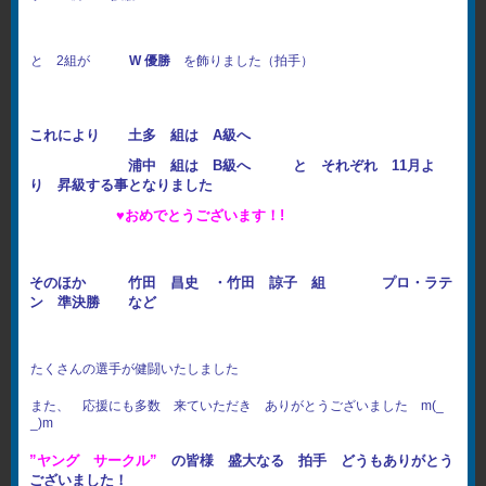
と 2組が
W 優勝
を飾りました（拍手）
これにより 土多 組は A級へ
浦中 組は B級へ と それぞれ 11月よ
り 昇級する事となりました
♥おめでとうございます！!
そのほか 竹田 昌史 ・竹田 諒子 組 プロ・ラテ
ン 準決勝 など
たくさんの選手が健闘いたしました
また、 応援にも多数 来ていただき ありがとうございました m(_
_)m
”ヤング サークル”
の皆様 盛大なる 拍手 どうもありがとう
ございました！