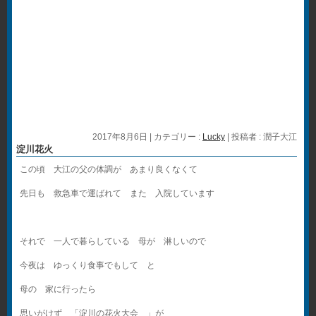
2017年8月6日
|
カテゴリー :
Lucky
|
投稿者 : 潤子大江
淀川花火
この頃 大江の父の体調が あまり良くなくて
先日も 救急車で運ばれて また 入院しています
それで 一人で暮らしている 母が 淋しいので
今夜は ゆっくり食事でもして と
母の 家に行ったら
思いがけず 「淀川の花火大会 」が