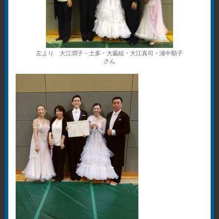
左より 大江潤子・土多・大薗組・大江真司・浦中順子
さん