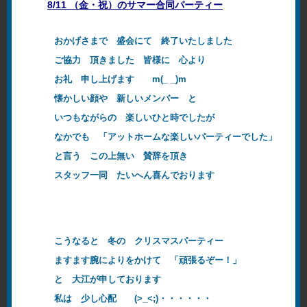
8/11 （金・祝）のサマー合同パーティー
おかげさまで 盛会にて 終了いたしました
ご協力 頂きました 皆様に 心より
お礼 申し上げます m(_ _)m
懐かしい顔や 新しいメンバー と
いつもながらの 楽しいひと時でしたが
なかでも 「アットホームな楽しいパーティーでした」
と言う この上無い 賛辞を頂き
スタッフ一同 たいへん喜んでおります
こうなると 冬の クリスマスパーティー
ますます腕によりをかけて 「頑張るぞー！」
と 大江が申しております
私は 少し心配 (>_<;)・・・・・・