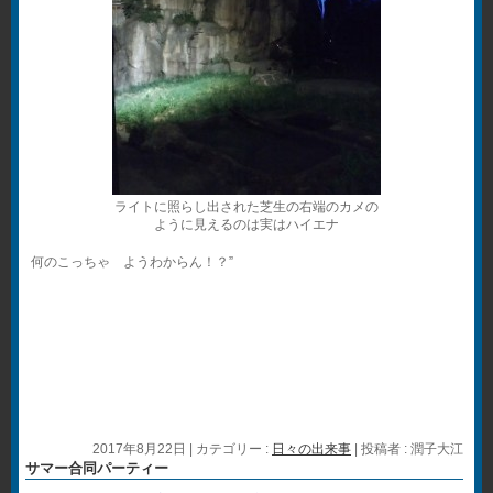
ライトに照らし出された芝生の右端のカメの
ように見えるのは実はハイエナ
何のこっちゃ ようわからん！？”
2017年8月22日
|
カテゴリー :
日々の出来事
|
投稿者 : 潤子大江
サマー合同パーティー