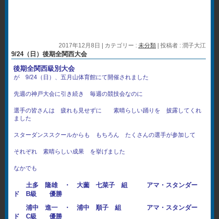
2017年12月8日
|
カテゴリー :
未分類
|
投稿者 : 潤子大江
9/24（日）後期全関西大会
後期全関西級別大会
が 9/24（日）、五月山体育館にて開催されました
先週の神戸大会に引き続き 毎週の競技会なのに
選手の皆さんは 疲れも見せずに 素晴らしい踊りを 披露してくれ
ました
スターダンススクールからも もちろん たくさんの選手が参加して
それぞれ 素晴らしい成果 を挙げました
なかでも
土多 隆雄 ・ 大薗 七菜子 組 アマ・スタンダー
ド B級 優勝
浦中 進一 ・ 浦中 順子 組 アマ・スタンダー
ド C級 優勝