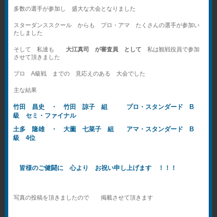
多数の選手が参加し 盛大な大会となりました
スターダンススクール からも プロ・アマ たくさんの選手が参加い
たしました
そして 私達も
大江真司 が審査員 として
私は観戦役員で参加
させて頂きました
プロ A級戦 までの 見応えのある 大会でした
主な結果
竹田 昌史 ・ 竹田 諒子 組 プロ・スタンダード B
級 セミ・ファイナル
土多 隆雄 ・ 大薗 七菜子 組 アマ・スタンダード B
級 4位
皆様のご健闘に 心より お祝い申し上げます ！！！
写真の投稿を頂きましたので 掲載させて頂きます