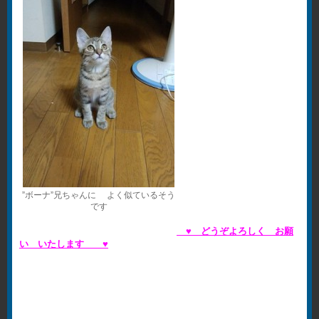
”ボーナ”兄ちゃんに よく似ているそう
です
♥ どうぞよろしく お願
い いたします ♥