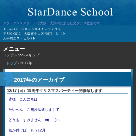
スターダンススクールは大阪・天満橋にある社交ダンス教室です。
TEL&FAX ０６－６９４１－３７３２
〒540-0012 大阪市中央区谷町1－3－19
大手前エストビル７F
メニュー
コンテンツへスキップ
トップ
›
2017年
2017
年のアーカイブ
12/17 (日）19周年クリスマスパーティー開催致します
皆様 こんにちは
たいへん ご無沙汰致しまして
どうも すみません m(_ _)m
気が付けば もう12月