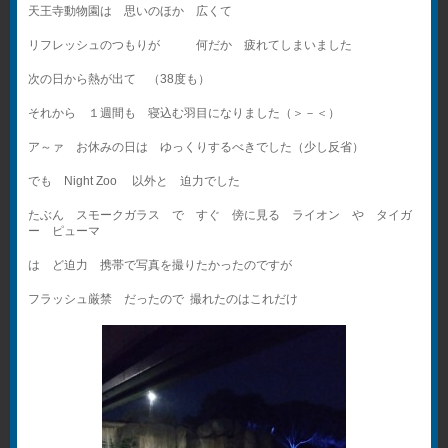
天王寺動物園は 思いのほか 広くて
リフレッシュのつもりが 何だか 疲れてしまいました
次の日から熱が出て （38度も）
それから １週間も 寝込む羽目になりました（＞－＜）
ア～ァ お休みの日は ゆっくりするべきでした（少し反省）
でも Night Zoo 以外と 迫力でした
たぶん スモークガラス で すぐ 傍に見る ライオン や タイガ
ー ピューマ
は ど迫力 携帯で写真を撮りたかったのですが
フラッシュ厳禁 だったので 撮れたのはこれだけ