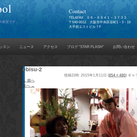
TEL&FAX ０６－６９４１－３７３２
ス教室です。
〒540-0012 大阪市中央区谷町1－3－19
大手前エストビル７F
ッスン
ニュース
アクセス
ブログ “STAR FLASH”
お問い合わせ
ebisu-2
投稿日時:
2015年1月11日
(
854 × 480
) ギ
← 前へ
次へ →