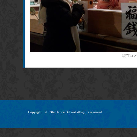
現在コメ
Copyright © StarDance School, All rights reserved.