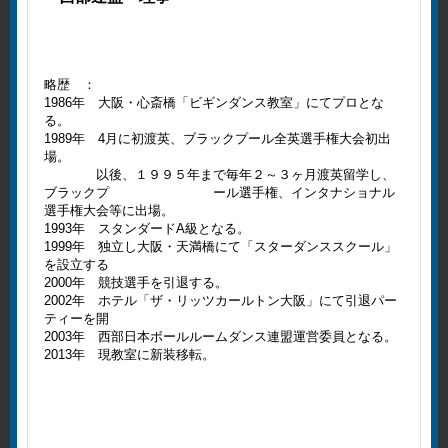
略歴 ：
1986年 大阪・心斎橋「ビギンダンス教室」にてプロとな
る。
1989年 4月に初渡英、ブラックプール全英選手権大会初出
場。
以後、１９９５年まで毎年２～３ヶ月渡英留学し、
ブラックプ ール選手権、インタナショナル
選手権大会等に出場。
1993年 スタンダードA級となる。
1999年 独立し大阪・天満橋にて「スターダンススクール」
を設立する
2000年 競技選手を引退する。
2002年 ホテル「ザ・リッツカールトン大阪」にて引退パー
ティーを開
2003年 西部日本ボールルームダンス連盟運営委員となる。
2013年 現教室に新装移転。