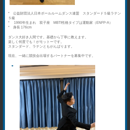
* 公益財団法人日本ボールルームダンス連盟 スタンダード５級ラテン
５級
* 1990年生まれ 双子座 MBTI性格タイプは運動家（ENFP-A）
* 身長 176cm
ダンス大好き人間です。基礎から丁寧に教えます。
楽しく何度でも！がモットーです。
スタンダード、ラテンともがんばります。
現在、一緒に競技会出場するパートナーを募集中です。