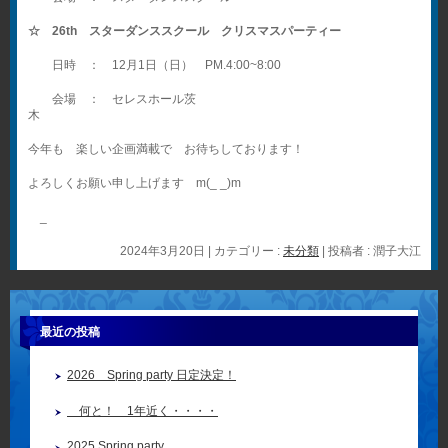
☆ 26th スターダンススクール クリスマスパーティー
日時 ： 12月1日（日） PM.4:00~8:00
会場 ： セレスホール茨
木
今年も 楽しい企画満載で お待ちしております！
よろしくお願い申し上げます m(_ _)m
_
2024年3月20日
|
カテゴリー :
未分類
|
投稿者 : 潤子大江
最近の投稿
2026 Spring party 日定決定！
何と！ 1年近く・・・・
2025 Spring party