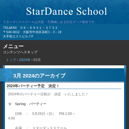
スターダンススクールは大阪・天満橋にある社交ダンス教室です。
TEL&FAX ０６－６９４１－３７３２
〒540-0012 大阪市中央区谷町1－3－19
大手前エストビル７F
メニュー
コンテンツへスキップ
トップ
›
2024年
›
03月
3月 2024
のアーカイブ
2024年パーティー予定 決定！
2024年のパーテイー日程が 決定 いたしました！
☆ Spring パーティー
日時 ： 5月26日（日） PM.1:00～
4:00
会場 ： スターダンススクール