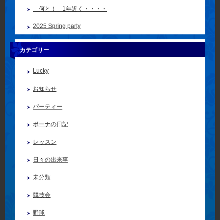
何と！ 1年近く・・・・
2025 Spring party
カテゴリー
Lucky
お知らせ
パーティー
ボーナの日記
レッスン
日々の出来事
未分類
競技会
野球