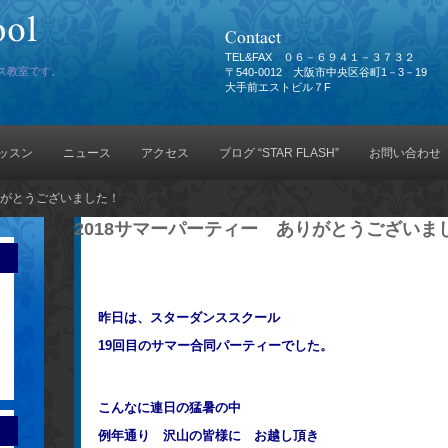
TEL&FAX ０６－６９４１－３７３２
ス教室です。
〒540-0012 大阪市中央区谷町1－3－19
大手前エストビル７F
ッスン
ニュース
アクセス
ブログ “STAR FLASH”
お問い合わせ
りがとうございました！
2018サマーパーティー ありがとうございま
昨日は、スターダンススクール
19回目のサマー合同パーティーでした。
こんなに連日の猛暑の中
例年通り 沢山の皆様に お越し頂き