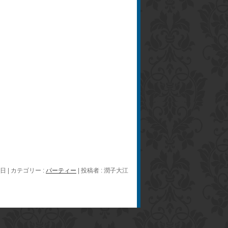
2日
|
カテゴリー :
パーティー
|
投稿者 : 潤子大江