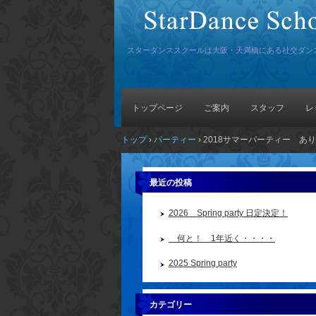
スターダンススクールは大阪・天満橋にある社交ダン
トップページ
ご案内
スタッフ
レ
トップ
›
パーティー
›
2018サマーパーティー あ
最近の投稿
2026 Spring party 日定決定！
何と！ 1年近く・・・・
2025 Spring party
カテゴリー